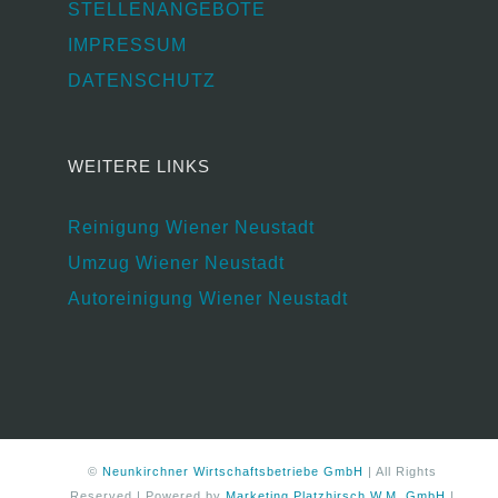
STELLENANGEBOTE
IMPRESSUM
DATENSCHUTZ
WEITERE LINKS
Reinigung Wiener Neustadt
Umzug Wiener Neustadt
Autoreinigung Wiener Neustadt
©
Neunkirchner Wirtschaftsbetriebe GmbH
| All Rights
Reserved | Powered by
Marketing Platzhirsch W.M. GmbH
|